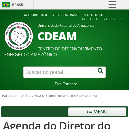
BRASIL
Simplifique!
ACESSIBILIDADE
ALTO CONTRASTE
MAPA DO SITE
A+
A
A-
PT
EN
ES
Comunica BR
Universidade Federal do Amazonas
CDEAM
Participe
Acesso à informação
CENTRO DE DESENVOLVIMENTO
Legislação
ENERGÉTICO AMAZÔNICO
Canais
Fale Conosco
PÁGINA INICIAL
>
AGENDA DO DIRETOR DO CDEAM (ANO: 2025)
MENU
Agenda do Diretor do